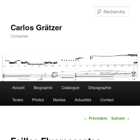
Aller
au
Rech
contenu
principal
Carlos Grätzer
Composer
Menu
Accueil
Biographie
Catalogue
Discographie
principal
Textes
Photos
Medias
Actualités
Contact
Navigation
←
Précédent
Suivant
→
des
articles