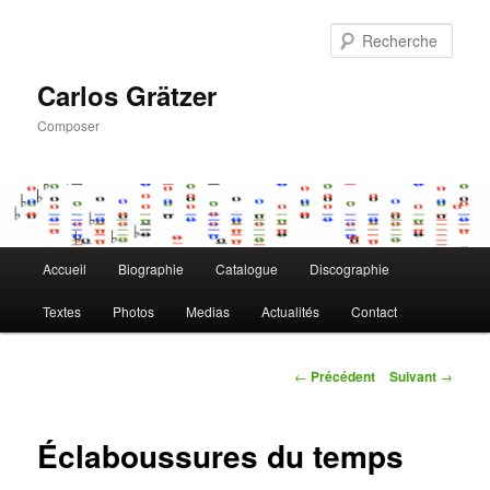
Aller
au
Rech
contenu
principal
Carlos Grätzer
Composer
Menu
Accueil
Biographie
Catalogue
Discographie
principal
Textes
Photos
Medias
Actualités
Contact
Navigation
←
Précédent
Suivant
→
des
articles
Éclaboussures du temps